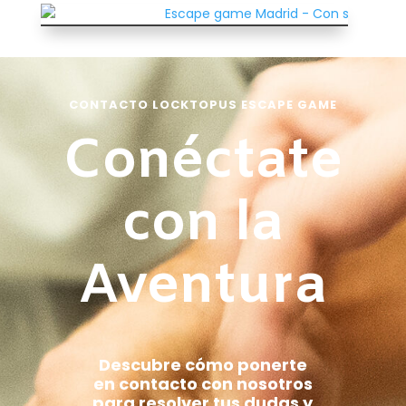
CONTACTO LOCKTOPUS ESCAPE GAME
Conéctate
con la
Aventura
Descubre cómo ponerte
en contacto con nosotros
para resolver tus dudas y