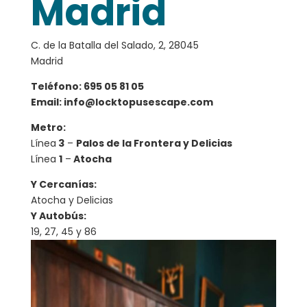
Madrid
C. de la Batalla del Salado, 2, 28045
Madrid
Teléfono: 695 05 81 05
Email:
info@locktopusescape.com
Metro:
Línea
3
–
Palos de la Frontera
y
Delicias
Línea
1
–
Atocha
Y Cercanías:
Atocha y Delicias
Y Autobús:
19, 27, 45 y 86